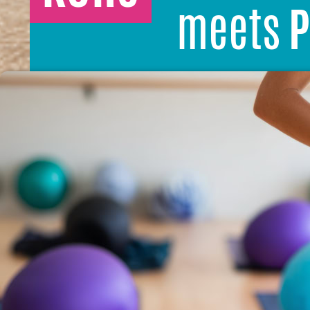
meets
P