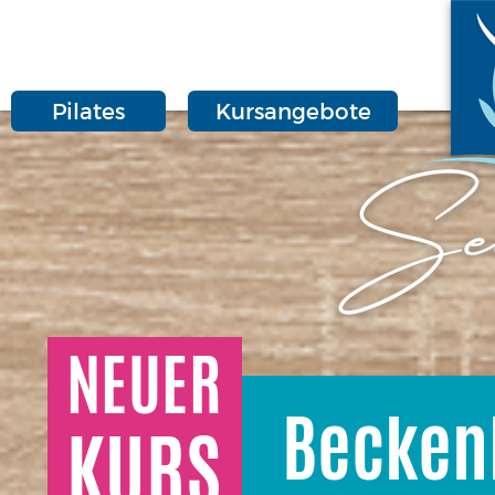
Pilates
Kursangebote
NEUER
Becken
KURS